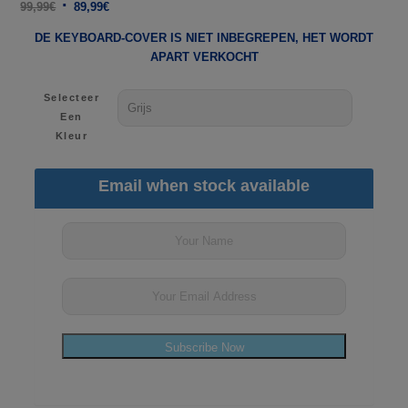
Oorspronkelijke
Huidige
99,99
€
89,99
€
prijs
prijs
DE KEYBOARD-COVER IS NIET INBEGREPEN, HET WORDT
was:
is:
APART VERKOCHT
99,99€.
89,99€.
Selecteer
Een
Kleur
Email when stock available
Subscribe Now