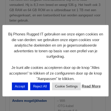
verouderd. Hij is 8,3 mm breed en weegt 536 g. Het heeft ook 3
GB RAM en 64 GB ROM en is uitbreidbaar tot 1 TB met een
geheugenkaart, en een toetsenbord kan worden aangepast voor
beter gebruik.
Algemene karakteristieken
Bij Phones Rugged IT gebruiken we onze eigen cookies en
die van derden: we gebruiken onze eigen cookies voor
Scherm:
10″
analytische doeleinden en om je gepersonaliseerde
verwerker:
Rockchip RK3326S
advertenties te tonen op basis van een profiel van je
Batterijduur
6580 mAh
surfgedrag.
RAM:
3 GB + 2 GB
Je kunt alle cookies accepteren door op de knop "Alles
ROM:
64 GB Tot 1 TB
accepteren" te klikken of ze configureren door op de knop
"Aanpassen" te klikken.
Frontale camera
2 Mpx
Read More
Accept
Reject All
Cookie Settings
Achter camera:
5 Mpx
Andere mogelijkheden
– Wifi
-OTG-kabel