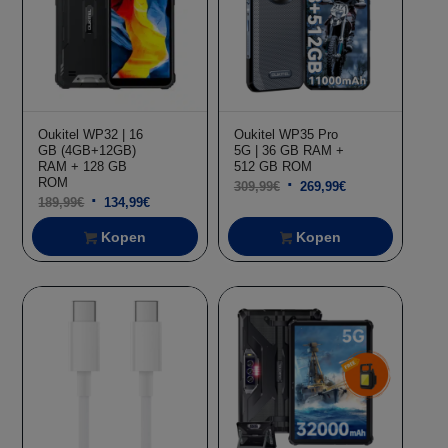
Oukitel WP32 | 16
Oukitel WP35 Pro
GB (4GB+12GB)
5G | 36 GB RAM +
RAM + 128 GB
512 GB ROM
ROM
Oorspronkelijke
Huidige
309,99
€
269,99
€
Oorspronkelijke
Huidige
189,99
€
134,99
€
prijs
prijs
prijs
prijs
was:
is:
Kopen
Kopen
was:
is:
309,99€.
269,99€.
Aanbieding!
Aanbieding!
189,99€.
134,99€.