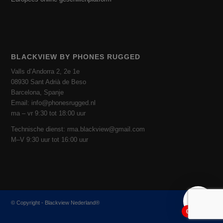
BLACKVIEW BY PHONES RUGGED
Valls d’Andorra 2, 2e 1e
08930 Sant Adrià de Beso
Barcelona, ​​​​Spanje
Email: info@phonesrugged.nl
ma – vr 9:30 tot 18:00 uur
Technische dienst: rma.blackview@gmail.com
M–V 9:30 uur tot 16:00 uur
© Copyright - Blackview Nederland®
0