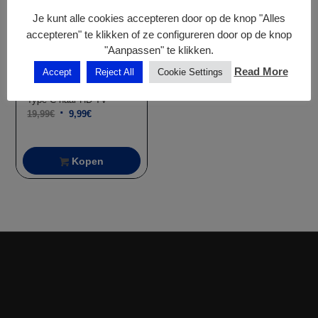
Je kunt alle cookies accepteren door op de knop "Alles
Kopen
accepteren" te klikken of ze configureren door op de knop
"Aanpassen" te klikken.
Read More
Accept
Reject All
Cookie Settings
Adapter 3 in 1 –
Type C naar HD TV
Oorspronkelijke
Huidige
19,99
€
9,99
€
prijs
prijs
was:
is:
Kopen
19,99€.
9,99€.