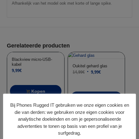
Afhankelijk van het model ook met korte of lange spike.
Gerelateerde producten
Blackview micro-USB-
kabel
Oukitel gehard glas
9,99
€
Oorspronkelijke
Huidige
14,99
€
9,99
€
prijs
prijs
was:
is:
Kopen
14,99€.
9,99€.
Kopen
Aanbieding!
Bij Phones Rugged IT gebruiken we onze eigen cookies en
die van derden: we gebruiken onze eigen cookies voor
analytische doeleinden en om je gepersonaliseerde
Blackview Langere Micro
Usb naar Micro Usb
advertenties te tonen op basis van een profiel van je
Adapter
surfgedrag.
4,98
€