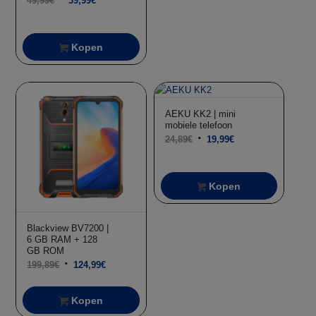
49,99
€
39,99
€
prijs
prijs
was:
is:
Kopen
49,99€.
39,99€.
Aanbieding!
AEKU KK2 | mini
mobiele telefoon
Oorspronkelijke
Huidige
24,89
€
19,99
€
prijs
prijs
was:
is:
Kopen
24,89€.
19,99€.
Blackview BV7200 |
6 GB RAM + 128
GB ROM
Oorspronkelijke
Huidige
199,89
€
124,99
€
prijs
prijs
was:
is:
Kopen
199,89€.
124,99€.