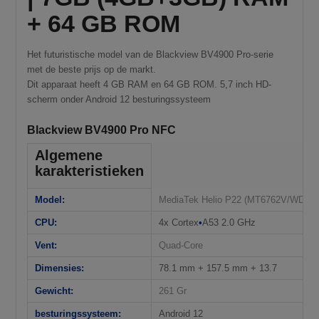
+ 64 GB ROM
Het futuristische model van de Blackview BV4900 Pro-serie
met de beste prijs op de markt.
Dit apparaat heeft 4 GB RAM en 64 GB ROM. 5,7 inch HD-
scherm onder Android 12 besturingssysteem
Blackview BV4900 Pro NFC
Algemene
karakteristieken
Model:
MediaTek Helio P22 (MT6762V/WD)
CPU:
4x Cortex
•
A53 2.0 GHz
Vent:
Quad-Core
Dimensies:
78.1 mm + 157.5 mm + 13.7
Gewicht:
261 Gr
besturingssysteem:
Android 12