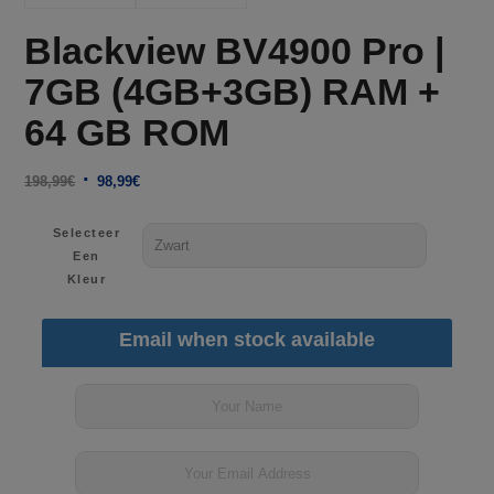
Blackview BV4900 Pro |
7GB (4GB+3GB) RAM +
64 GB ROM
Oorspronkelijke
Huidige
198,99
€
98,99
€
prijs
prijs
was:
is:
Selecteer
Een
198,99€.
98,99€.
Kleur
Email when stock available