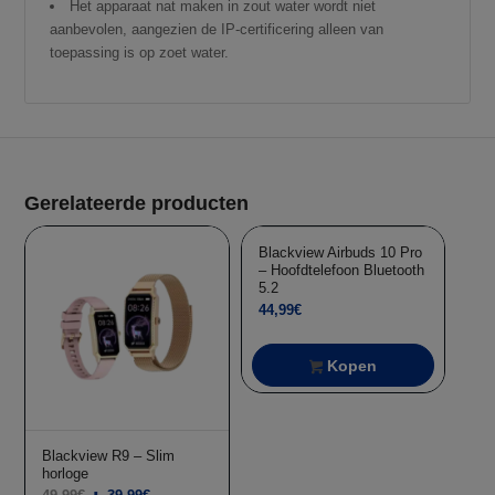
Het apparaat nat maken in zout water wordt niet
aanbevolen, aangezien de IP-certificering alleen van
toepassing is op zoet water.
Aanbieding!
Gerelateerde producten
Blackview Airbuds 10 Pro
– Hoofdtelefoon Bluetooth
5.2
44,99
€
Kopen
Aanbieding!
Blackview R9 – Slim
horloge
Oorspronkelijke
Huidige