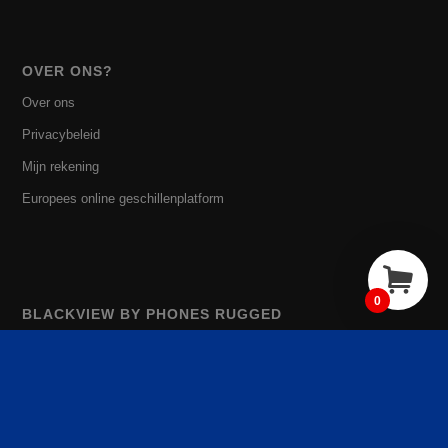
OVER ONS?
Over ons
Privacybeleid
Mijn rekening
Europees online geschillenplatform
0
BLACKVIEW BY PHONES RUGGED
Valls d’Andorra 2, 2e 1e
08930 Sant Adrià de Beso
Barcelona, ​​​​Spanje
Email: info@phonesrugged.nl
ma – vr 9:30 tot 18:00 uur