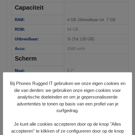
Capaciteit
RAM:
4 GB Uitbreidbaar tot 7 GB
ROM:
64 GB
Uitbreidbaar:
Si (Tot 128 GB)
Accu:
5580 mAh
Scherm
Maat:
5.7″
Vent:
LCD IPS
Bij Phones Rugged IT gebruiken we onze eigen cookies en
die van derden: we gebruiken onze eigen cookies voor
Oplossing:
720 x 1440 px
•
HD+
analytische doeleinden en om je gepersonaliseerde
Grafiek:
IMG GE8320 650MHz
advertenties te tonen op basis van een profiel van je
Camera
surfgedrag.
Achter camera:
13 Mpx
Je kunt alle cookies accepteren door op de knop "Alles
accepteren" te klikken of ze configureren door op de knop
Frontale camera:
5 Mpx