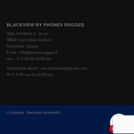
BLACKVIEW BY PHONES RUGGED
Valls d’Andorra 2, 2e 1e
08930 Sant Adrià de Beso
Barcelona, ​​​​Spanje
Email: info@phonesrugged.nl
ma – vr 9:30 tot 18:00 uur
Technische dienst: rma.blackview@gmail.com
M–V 9:30 uur tot 16:00 uur
© Copyright - Blackview Nederland®
0