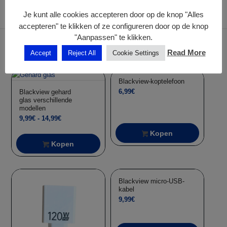
Je kunt alle cookies accepteren door op de knop "Alles
accepteren" te klikken of ze configureren door op de knop
"Aanpassen" te klikken.
Read More
Accept
Reject All
Cookie Settings
Gerelateerde producten
Blackview-koptelefoon
6,99
€
Blackview gehard
glas verschillende
modellen
Prijsklasse:
9,99
€
-
14,99
€
9,99€
Kopen
tot
Kopen
14,99€
Aanbieding!
Blackview micro-USB-
kabel
9,99
€