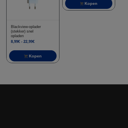
Kopen
Blackview-oplader
(stekker) snel
opladen
Prijsklasse:
8,99
€
-
22,99
€
8,99€
tot
Kopen
22,99€